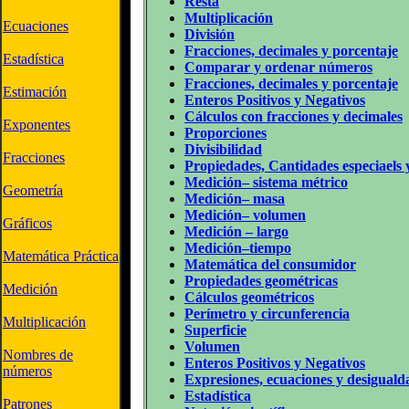
Resta
Multiplicación
Ecuaciones
División
Fracciones, decimales y porcentaje
Estadística
Comparar y ordenar números
Fracciones, decimales y porcentaje
Estimación
Enteros Positivos y Negativos
Cálculos con fracciones y decimales
Exponentes
Proporciones
Divisibilidad
Fracciones
Propiedades, Cantidades especiaels
Medición– sistema métrico
Geometría
Medición– masa
Medición– volumen
Gráficos
Medición – largo
Medición–tiempo
Matemática Práctica
Matemática del consumidor
Propiedades geométricas
Medición
Cálculos geométricos
Perímetro y circunferencia
Multiplicación
Superficie
Volumen
Nombres de
Enteros Positivos y Negativos
números
Expresiones, ecuaciones y desiguald
Estadística
Patrones