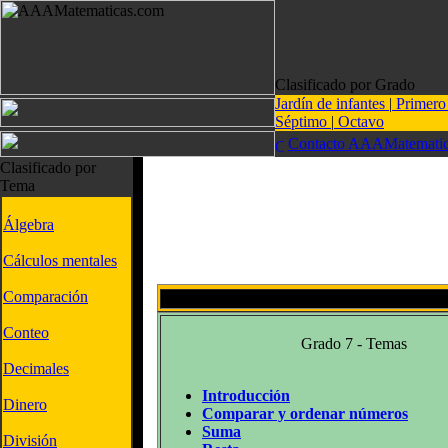
Clasificado por Grado
Jardín de infantes
|
Primer
Séptimo
|
Octavo
Contacto AAAMatematic
Clasificado por
Tema
Álgebra
Cálculos mentales
Comparación
Grado
Conteo
Grado 7 - Temas
Decimales
Introducción
Dinero
Comparar y ordenar números
Suma
División