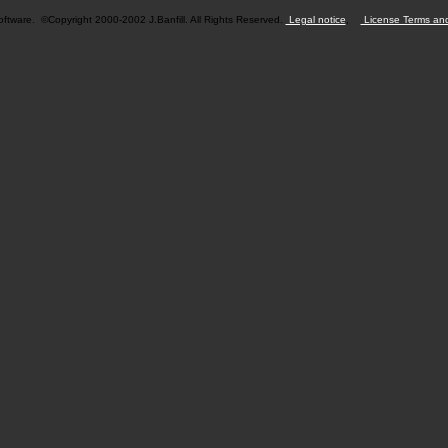
ftware. ©Copyright 2000-2002 J.Banfill. All Rights Reserved.
Legal notice
,
License Terms and