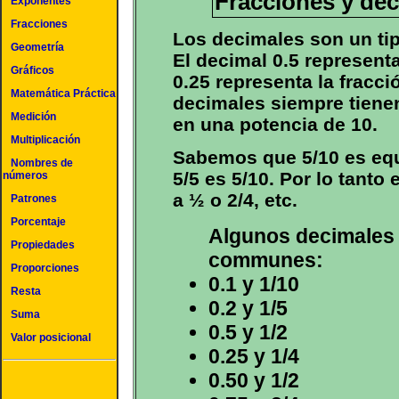
Fracciones y dec
Exponentes
Fracciones
Los decimales son un tip
Geometría
El decimal 0.5 representa
Gráficos
0.25 representa la fracci
Matemática Práctica
decimales siempre tien
Medición
en una potencia de 10.
Multiplicación
Sabemos que 5/10 es equ
Nombres de
5/5 es 5/10. Por lo tanto 
números
a ½ o 2/4, etc.
Patrones
Porcentaje
Algunos decimales 
Propiedades
communes:
Proporciones
0.1 y 1/10
Resta
0.2 y 1/5
Suma
0.5 y 1/2
Valor posicional
0.25 y 1/4
0.50 y 1/2