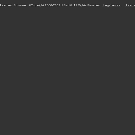
Licensed Software. ©Copyright 2000-2002 J.Banfill. All Rights Reserved.
Legal notice
,
Licens