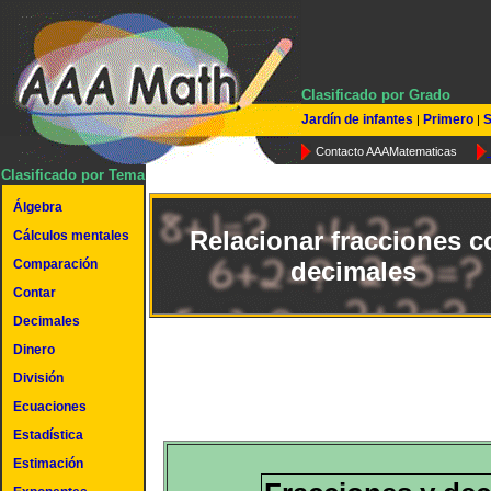
Clasificado por Grado
Jardín de infantes
Primero
S
|
|
Contacto AAAMatematicas
Clasificado por Tema
Álgebra
Relacionar fracciones c
Cálculos mentales
Comparación
decimales
Contar
Decimales
Dinero
División
Ecuaciones
Estadística
Estimación