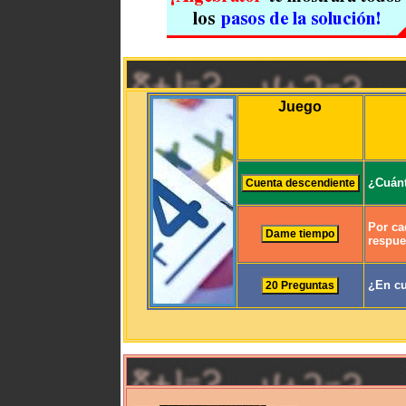
Juego
¿Cuánt
Por ca
respue
¿En cu