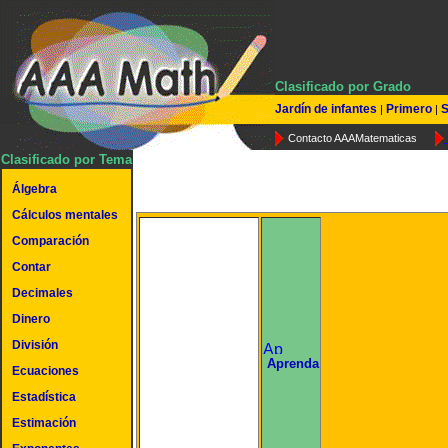
Clasificado por Grado
Jardín de infantes
Primero
S
|
|
Contacto AAAMatematicas
Clasificado por Tema
Álgebra
Cálculos mentales
Comparación
Contar
Decimales
Dinero
División
undefined
Aprenda
Ecuaciones
Estadística
Estimación