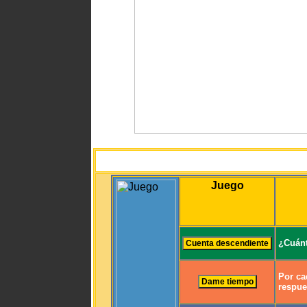
Juego
¿Cuánt
Por ca
respue