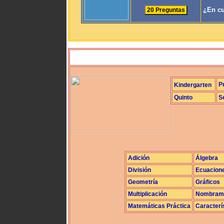
¿En cu
P
Kindergarten
Quinto
S
Adición
Álgebra
División
Ecuacion
Geometría
Gráficos
Multiplicación
Nombrami
Matemáticas Práctica
Caracterí