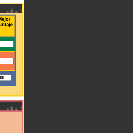
Mejor
untaje