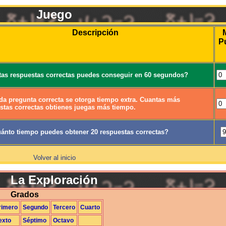
Juego
Descripción
P
as respuestas correctas puedes conseguir en 60 segundos?
da pregunta correcta se otorga tiempo extra. Cuantas más
stas correctas obtienes juegas más tiempo.
ánto tiempo puedes obtener 20 respuestas correctas?
Volver al inicio
La Exploración
Grados
rimero
Segundo
Tercero
Cuarto
exto
Séptimo
Octavo