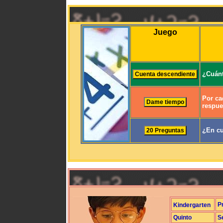
Juego
¿Cuánt
Por ca
respue
¿En cu
P
Kindergarten
Quinto
S