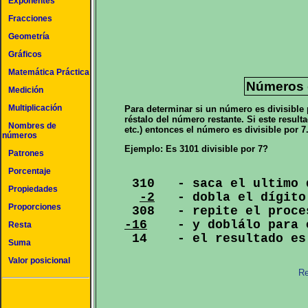
Exponentes
Fracciones
Geometría
Gráficos
Matemática Práctica
Números d
Medición
Multiplicación
Para determinar si un número es divisible 
réstalo del número restante. Si este resultad
Nombres de
etc.) entonces el número es divisible por 7
números
Ejemplo: Es 3101 divisible por 7?
Patrones
Porcentaje
 310   - saca el ultimo 
Propiedades
-2
   - dobla el dígito
Proporciones
-16
    - y doblálo para 
Resta
Suma
Valor posicional
Re