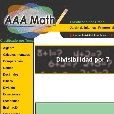
Clasificado por Grado
Jardín de infantes
Primero
S
|
|
Contacto AAAMatematicas
Clasificado por Tema
Álgebra
Cálculos mentales
Divisibilidad por 7
Comparación
Contar
Decimales
Dinero
División
Ecuaciones
Estadística
Estimación