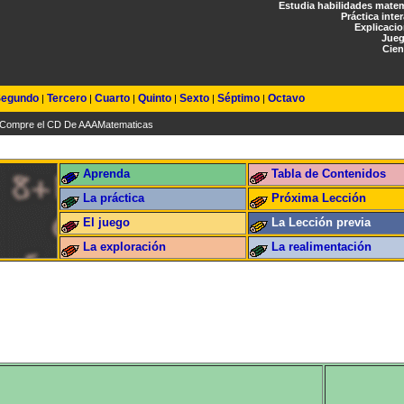
Estudia habilidades mate
Práctica inte
Explicaci
Jueg
Cien
egundo
Tercero
Cuarto
Quinto
Sexto
Séptimo
Octavo
|
|
|
|
|
|
Compre el CD De AAAMatematicas
Aprenda
Tabla de Contenidos
La práctica
Próxima Lección
El juego
La Lección previa
La exploración
La realimentación