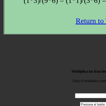
(1*3)/(9*6) = (1*1)/(3*6) 
Return to
Multiplica las fracci
Deja el resultado com