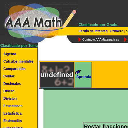
Clasificado por Grado
Jardín de infantes
Primero
S
|
|
Contacto AAAMatematicas
Clasificado por Tema
Álgebra
Cálculos mentales
Comparación
undefined
Contar
Aprenda
Decimales
Dinero
División
Ecuaciones
Estadística
Estimación
Restar fraccion