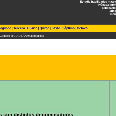
Estudia habilidades mate
Práctica inte
Explicaci
Jueg
Cien
egundo
Tercero
Cuarto
Quinto
Sexto
Séptimo
Octavo
|
|
|
|
|
|
Compre el CD De AAAMatematicas
es con distintos denominadores