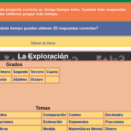
da pregunta correcta se otorga tiempo extra. Cuantas más respuestas
tas obtienes juegas más tiempo.
ánto tiempo puedes obtener 20 respuestas correctas?
Volver al inicio
La Exploración
Grados
rimero
Segundo
Tercero
Cuarto
exto
Séptimo
Octavo
Temas
ebra
Comparación
Conteo
Decimales
aciones
Estimación
Exponentes
Fracciones
ficos
Medida
Matemáticas Mental
Dinero