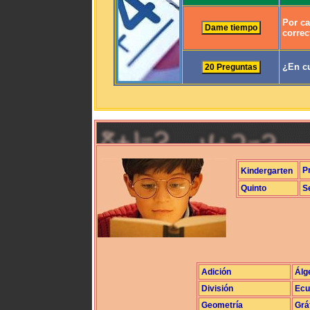
Por ca
correc
¿En cu
P
Kindergarten
Quinto
S
Adición
Álg
División
Ecu
Geometría
Grá