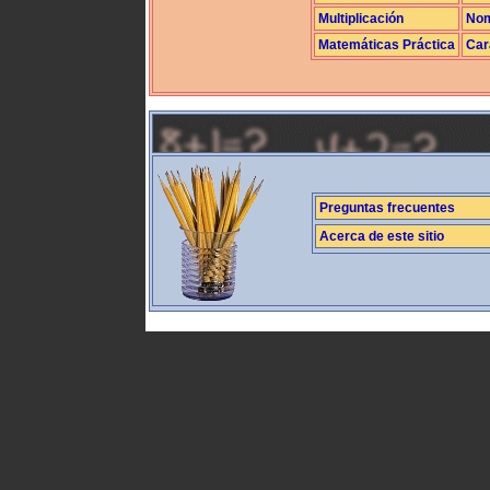
Multiplicación
Nom
Matemáticas Práctica
Car
Preguntas frecuentes
Acerca de este sitio