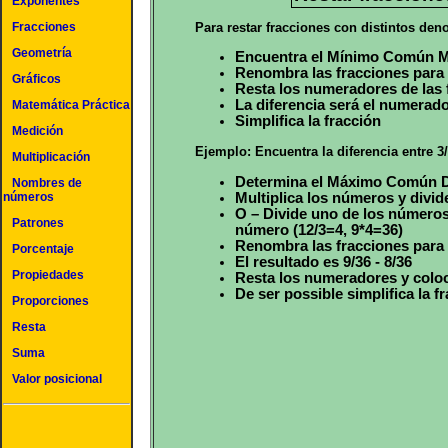
Exponentes
Para restar fracciones con distintos de
Fracciones
Geometría
Encuentra el Mínimo Común Mu
Renombra las fracciones para
Gráficos
Resta los numeradores de las 
La diferencia será el numerad
Matemática Práctica
Simplifica la fracción
Medición
Ejemplo: Encuentra la diferencia entre 3/
Multiplicación
Determina el Máximo Común Div
Nombres de
Multiplica los números y divid
números
O – Divide uno de los números 
Patrones
número (12/3=4, 9*4=36)
Renombra las fracciones para u
Porcentaje
El resultado es 9/36 - 8/36
Propiedades
Resta los numeradores y coloc
De ser possible simplifica la f
Proporciones
Resta
Suma
Valor posicional