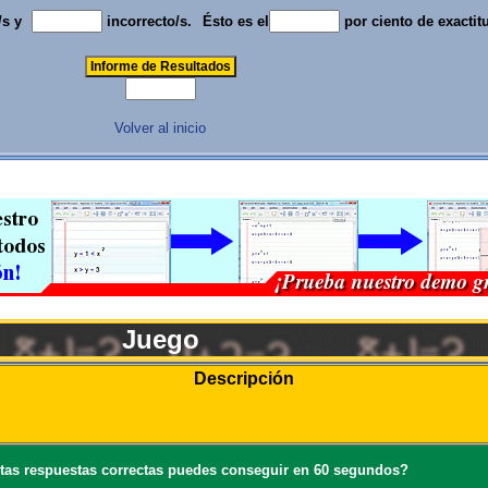
/s y
incorrecto/s.
Ésto es el
por ciento de exactit
Volver al inicio
Juego
Descripción
tas respuestas correctas puedes conseguir en 60 segundos?