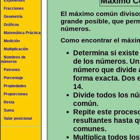
Máximo C
Exponentes
Fracciones
El máximo común divisor
Geometría
grande posible, que perm
Gráficos
números.
Matemática Práctica
Como encontrar el máxi
Medición
Multiplicación
Determina si exist
Nombres de
de los números. Un
números
número que divide 
Patrones
forma exacta. Dos 
Porcentaje
14.
Propiedades
Divide todos los nú
Proporciones
común.
Resta
Repite este proces
Suma
resultantes hasta 
Valor posicional
comunes.
Multiplica todos lo