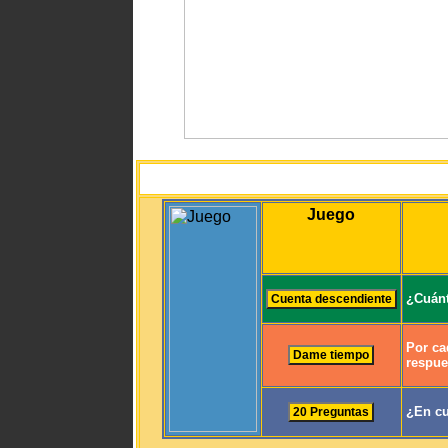
Juego
¿Cuánt
Por ca
respue
¿En cu