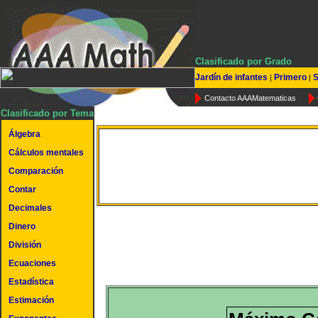
Clasificado por Grado
Jardín de infantes
Primero
S
|
|
Contacto AAAMatematicas
Clasificado por Tema
Álgebra
Cálculos mentales
Máximo Común Diviso
Comparación
Contar
Decimales
Dinero
División
Ecuaciones
Estadística
Estimación