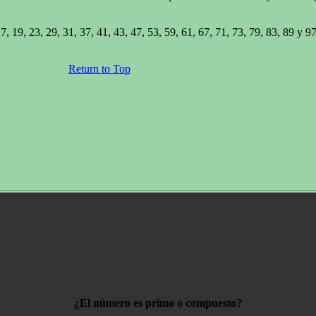
, 19, 23, 29, 31, 37, 41, 43, 47, 53, 59, 61, 67, 71, 73, 79, 83, 89 y 97
Return to Top
¿El número es primo o compuesto?