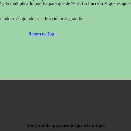
2 y ¾ multiplicarlo por 3/3 para que de 9/12. La fracción ¾ que es igua
erador más grande es la fracción más grande.
Return to Top
Más grande que, menor que o lo mismo