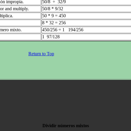
ión impropia.
50/8 ÷ 32/9
sor and multiply.
50/8 * 9/32
tiplica.
50 * 9 = 450
8 * 32 = 256
úmero mixto.
450/256 = 1 194/256
1 97/128
Return to Top
Dividir números mixtos