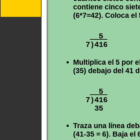
contiene cinco siet
(6*7=42). Coloca el 
  5 
Multiplica el 5 por e
(35) debajo del 41 d
  5 
7)416

Traza una línea deba
(41-35 = 6). Baja el 