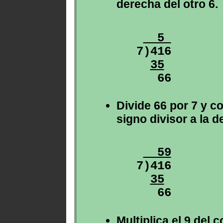
derecha del otro 6.
  5 
7)416

35
Divide 66 por 7 y c
signo divisor a la d
  59
7)416

35
Multiplica el 9 del c