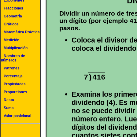
Di
Exponentes
Fracciones
Dividir un número de tre
Geometría
un dígito (por ejemplo 41
Gráficos
pasos.
Matemática Práctica
Coloca el divisor de
Medición
coloca el dividendo
Multiplicación
Nombres de
números
Patrones
Porcentaje
Propiedades
Proporciones
Examina los primero
Resta
dividendo (4). Es m
Suma
no se puede dividir
Valor posicional
número entero. Lue
dígitos del dividen
cuantos sietes cont