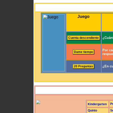
Juego
¿Cuánt
Por ca
respue
¿En cu
P
Kindergarten
Quinto
S