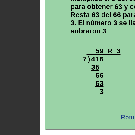
para obtener 63 y c
Resta 63 del 66 par
3. El número 3 se l
sobraron 3.
  59 R 3
7)416

35
   66

63
Retu