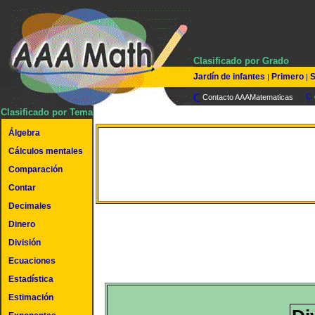
Clasificado por Grado
Jardín de infantes
Primero
S
|
|
Contacto AAAMatematicas
Clasificado por Tema
Álgebra
Dividir un número de 7 dí
Cálculos mentales
Comparación
por un número de 3 dígi
Contar
Decimales
Dinero
División
Ecuaciones
Estadística
Estimación