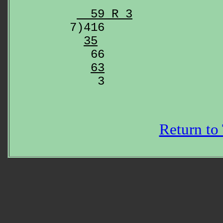
  59 R 3
7)416

35
   66

63
Return to