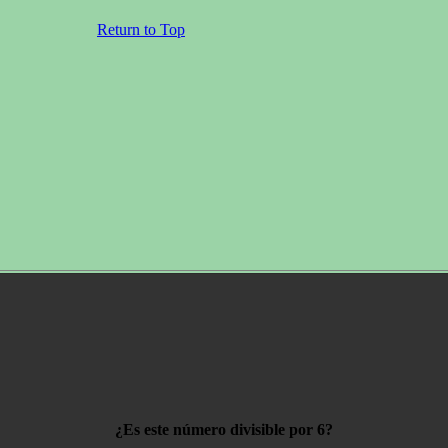
Return to Top
¿Es este número divisible por 6?