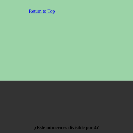
Return to Top
¿Este número es divisible por 4?