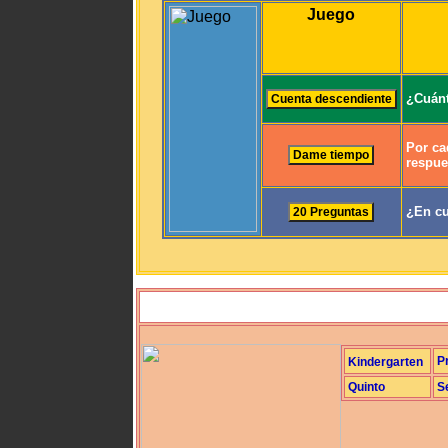
Juego
¿Cuánt
Por ca
respue
¿En cu
P
Kindergarten
Quinto
S