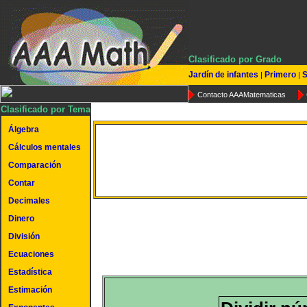
Clasificado por Grado
Jardín de infantes
Primero
S
|
|
Contacto AAAMatematicas
Clasificado por Tema
Álgebra
Cálculos mentales
Dividir números mixto
Comparación
Contar
Decimales
Dinero
División
Ecuaciones
Estadística
Estimación