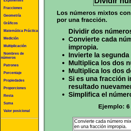
Dividir n
Exponentes
Fracciones
Los números mixtos cons
Geometría
por una fracción.
Gráficos
Dividir dos número
Matemática Práctica
Convierte cada núm
Medición
impropia.
Multiplicación
Invierte la segunda
Nombres de
números
Multiplica los dos 
Patrones
Multiplica los dos
Porcentaje
Si es una fracción i
Propiedades
resultado nuevamen
Proporciones
Simplifica el númer
Resta
Suma
Ejemplo: 6
Valor posicional
Convierte cada número mix
en una fracción impropia.