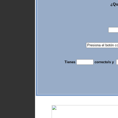
¿Qué
Tienes
correcto/s y