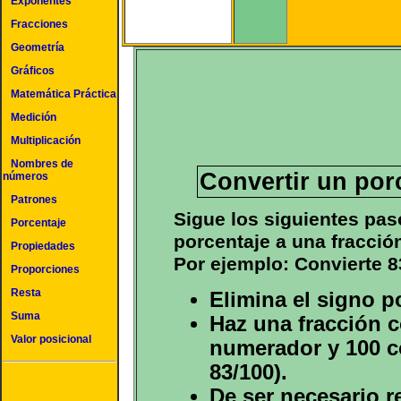
Exponentes
Fracciones
Geometría
Gráficos
Matemática Práctica
Medición
Multiplicación
Nombres de
Convertir un por
números
Patrones
Sigue los siguientes pas
Porcentaje
porcentaje a una fracció
Propiedades
Por ejemplo: Convierte 8
Proporciones
Resta
Elimina el signo p
Suma
Haz una fracción c
Valor posicional
numerador y 100 c
83/100).
De ser necesario r