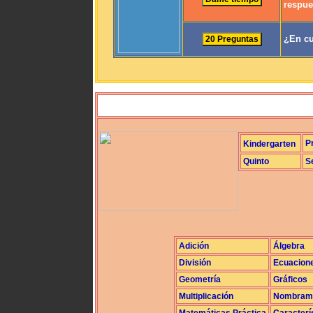
respue
¿En cu
P
Kindergarten
Quinto
S
Adición
Álgebra
División
Ecuacion
Geometría
Gráficos
Multiplicación
Nombrami
Matemáticas Práctica
Caracterí