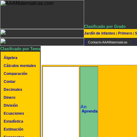
Clasificado por Grado
Jardín de infantes
Primero
S
|
|
Contacto AAAMatematicas
Clasificado por Tema
Álgebra
Cálculos mentales
Comparación
Contar
Decimales
Dinero
División
undefined
Aprenda
Ecuaciones
Estadística
Estimación