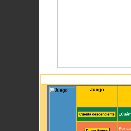
Juego
¿Cuánt
Por ca