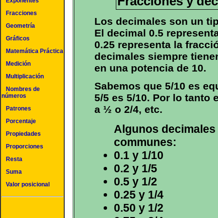
Fracciones y dec
Exponentes
Fracciones
Los decimales son un tip
Geometría
El decimal 0.5 representa
Gráficos
0.25 representa la fracci
Matemática Práctica
decimales siempre tien
Medición
en una potencia de 10.
Multiplicación
Sabemos que 5/10 es equ
Nombres de
5/5 es 5/10. Por lo tanto 
números
a ½ o 2/4, etc.
Patrones
Porcentaje
Algunos decimales 
Propiedades
communes:
Proporciones
0.1 y 1/10
Resta
0.2 y 1/5
Suma
0.5 y 1/2
Valor posicional
0.25 y 1/4
0.50 y 1/2