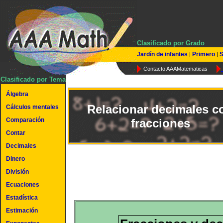
Clasificado por Grado
Jardín de infantes
Primero
S
|
|
Contacto AAAMatematicas
Clasificado por Tema
Álgebra
Relacionar decimales c
Cálculos mentales
Comparación
fracciones
Contar
Decimales
Dinero
División
Ecuaciones
Estadística
Estimación