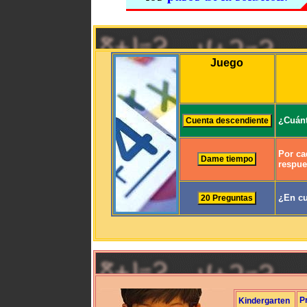
Juego
¿Cuánt
Por ca
respue
¿En cu
P
Kindergarten