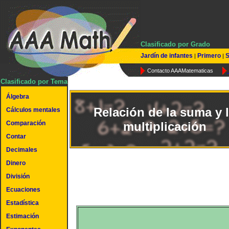
Clasificado por Grado
Jardín de infantes
Primero
S
|
|
Contacto AAAMatematicas
Clasificado por Tema
Álgebra
Relación de la suma y 
Cálculos mentales
Comparación
multiplicación
Contar
Decimales
Dinero
División
Ecuaciones
Estadística
Estimación