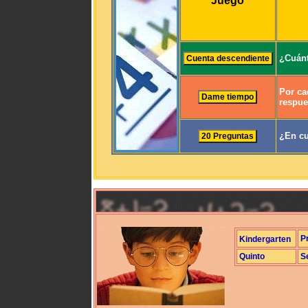
Juego
¿Cuánt
Por ca
respue
¿En cu
P
Kindergarten
Quinto
S