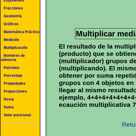
Exponentes
Fracciones
Geometría
Gráficos
Multiplicar med
Matemática Práctica
Medición
El resultado de la multip
Multiplicación
(producto) que se obtien
Nombres de
(multiplicador) grupos d
números
(multiplicando). El mism
Patrones
obtener por suma repeti
Porcentaje
grupos con 4 objetos en
Propiedades
llegar al mismo resultad
Proporciones
ejemplo, 4+4+4+4+4+4+4+
Resta
ecaución multiplicativa 
Suma
Valor posicional
Retu