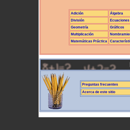
Adición
Álgebra
División
Ecuaciones
Geometría
Gráficos
Multiplicación
Nombramie
Matemáticas Práctica
Característ
Preguntas frecuentes
Acerca de este sitio