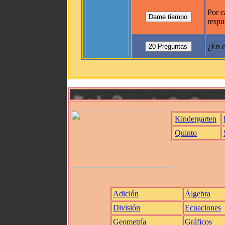
Por c
respu
¿En c
Kindergarten
Quinto
Adición
Álgebra
División
Ecuaciones
Geometría
Gráficos