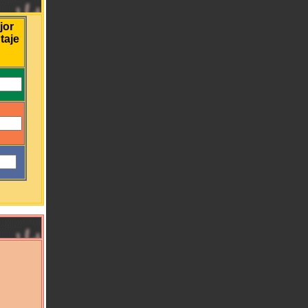
jor
taje