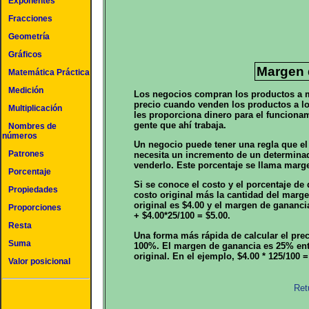
Exponentes
Fracciones
Geometría
Gráficos
Margen 
Matemática Práctica
Medición
Los negocios compran los productos a ma
precio cuando venden los productos a lo
Multiplicación
les proporciona dinero para el funcionam
gente que ahí trabaja.
Nombres de
números
Un negocio puede tener una regla que el
Patrones
necesita un incremento de un determinad
venderlo. Este porcentaje se llama marg
Porcentaje
Si se conoce el costo y el porcentaje de 
Propiedades
costo original más la cantidad del marge
original es $4.00 y el margen de ganancia
Proporciones
+ $4.00*25/100 = $5.00.
Resta
Una forma más rápida de calcular el preci
Suma
100%. El margen de ganancia es 25% ento
original. En el ejemplo, $4.00 * 125/100 =
Valor posicional
Ret