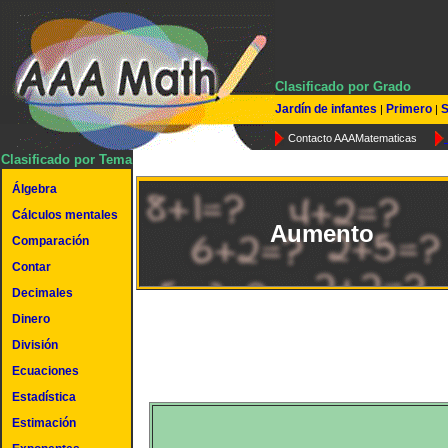
Clasificado por Grado
Jardín de infantes
Primero
S
|
|
Contacto AAAMatematicas
Clasificado por Tema
Álgebra
Cálculos mentales
Aumento
Comparación
Contar
Decimales
Dinero
División
Ecuaciones
Estadística
Estimación