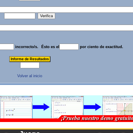
incorrecto/s.
Ésto es el
por ciento de exactitud.
Volver al inicio