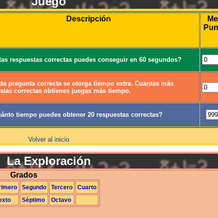
Juego
Descripción
Me
Pun
as respuestas correctas puedes conseguir en 60 segundos?
da pregunta correcta se otorga tiempo extra. Cuantas más
stas correctas obtienes juegas más tiempo.
ánto tiempo puedes obtener 20 respuestas correctas?
Volver al inicio
La Exploración
Grados
rimero
Segundo
Tercero
Cuarto
exto
Séptimo
Octavo