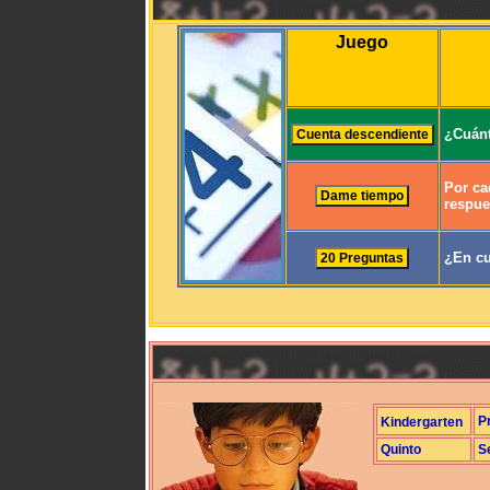
Juego
¿Cuánt
Por ca
respue
¿En cu
P
Kindergarten
Quinto
S