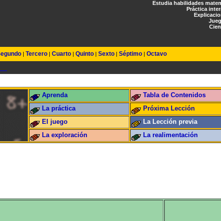
Estudia habilidades mate
Práctica inte
Explicaci
Jueg
Cien
egundo
Tercero
Cuarto
Quinto
Sexto
Séptimo
Octavo
|
|
|
|
|
|
Aprenda
Tabla de Contenidos
La práctica
Próxima Lección
El juego
La Lección previa
La exploración
La realimentación