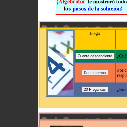
Juego
¿Cuán
Por c
respu
¿En c