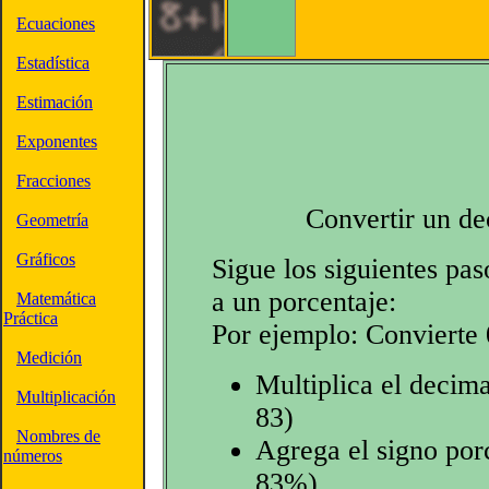
Ecuaciones
Estadística
Estimación
Exponentes
Fracciones
Convertir un de
Geometría
Gráficos
Sigue los siguientes pas
a un porcentaje:
Matemática
Práctica
Por ejemplo: Convierte 
Medición
Multiplica el decima
Multiplicación
83)
Nombres de
Agrega el signo porc
números
83%)