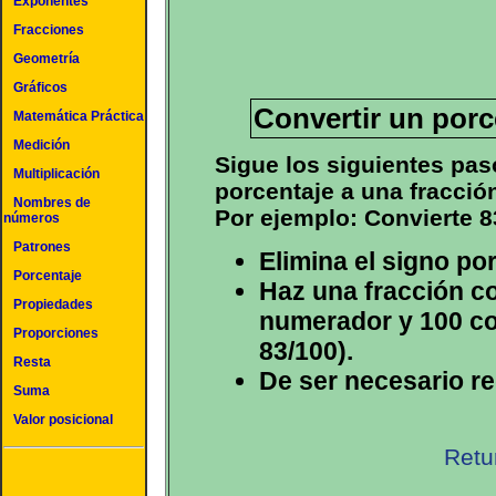
Exponentes
Fracciones
Geometría
Gráficos
Convertir un porc
Matemática Práctica
Medición
Sigue los siguientes pas
Multiplicación
porcentaje a una fracció
Nombres de
Por ejemplo: Convierte 8
números
Patrones
Elimina el signo po
Porcentaje
Haz una fracción co
Propiedades
numerador y 100 co
Proporciones
83/100).
Resta
De ser necesario re
Suma
Valor posicional
Retu