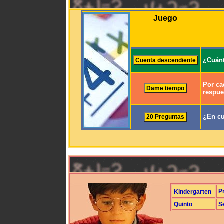
Juego
¿Cuánt
Por ca
respue
¿En cu
P
Kindergarten
Quinto
S