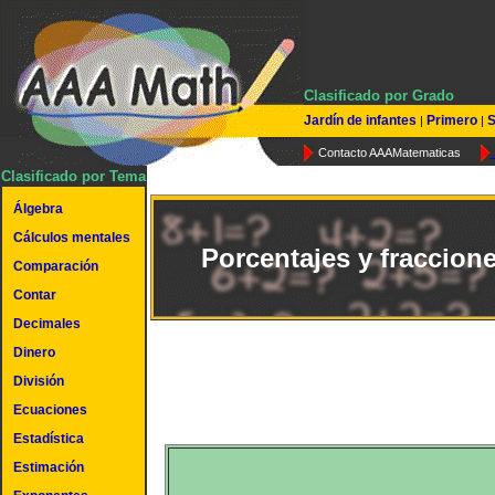
Clasificado por Grado
Jardín de infantes
Primero
S
|
|
Contacto AAAMatematicas
Clasificado por Tema
Álgebra
Cálculos mentales
Porcentajes y fraccion
Comparación
Contar
Decimales
Dinero
División
Ecuaciones
Estadística
Estimación