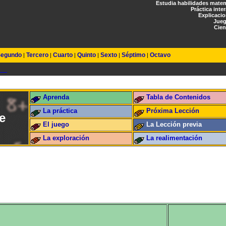
Estudia habilidades mate
Práctica inte
Explicaci
Jueg
Cien
egundo
Tercero
Cuarto
Quinto
Sexto
Séptimo
Octavo
|
|
|
|
|
|
Aprenda
Tabla de Contenidos
La práctica
Próxima Lección
e
El juego
La Lección previa
La exploración
La realimentación