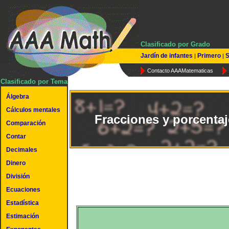
Clasificado por Grado
Jardín de infantes
Primero
S
|
|
Contacto AAAMatematicas
Clasificado por Tema
Álgebra
Cálculos mentales
Fracciones y porcentaj
Comparación
Contar
Decimales
Dinero
División
Ecuaciones
Estadística
Estimación