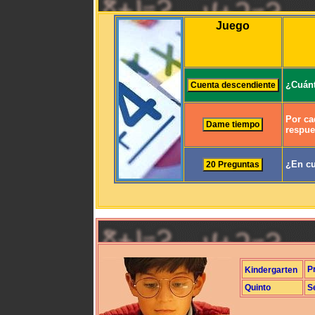
Juego
¿Cuánt
Por ca
respue
¿En cu
P
Kindergarten
Quinto
S