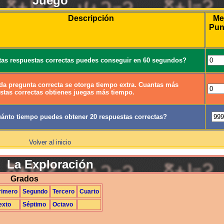
Juego
Descripción
Me
Pun
as respuestas correctas puedes conseguir en 60 segundos?
da pregunta correcta se otorga tiempo extra. Cuantas más
stas correctas obtienes juegas más tiempo.
ánto tiempo puedes obtener 20 respuestas correctas?
Volver al inicio
La Exploración
Grados
rimero
Segundo
Tercero
Cuarto
exto
Séptimo
Octavo