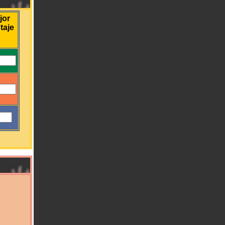
jor
taje