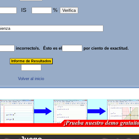
IS
%
incorrecto/s.
Ésto es el
por ciento de exactitud.
Volver al inicio