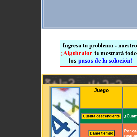
Juego
¿Cuánt
Por ca
respue