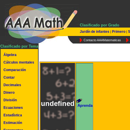
Clasificado por Grado
Jardín de infantes
Primero
S
|
|
Contacto AAAMatematicas
Clasificado por Tema
Álgebra
Cálculos mentales
Comparación
Contar
Decimales
Dinero
División
undefined
Aprenda
Ecuaciones
Estadística
Estimación