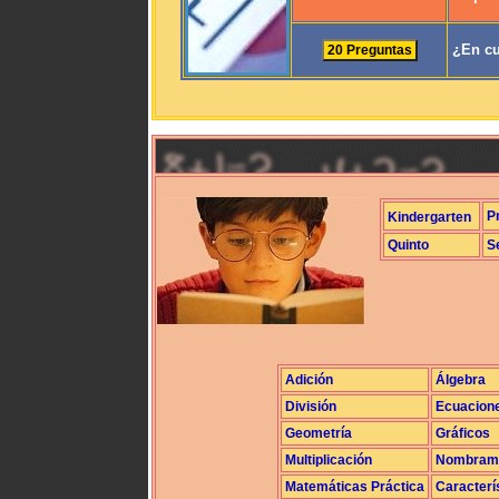
¿En cu
P
Kindergarten
Quinto
S
Adición
Álgebra
División
Ecuacion
Geometría
Gráficos
Multiplicación
Nombrami
Matemáticas Práctica
Caracterí