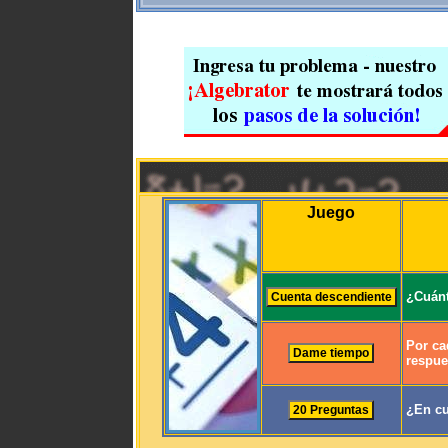
Juego
¿Cuánt
Por ca
respue
¿En cu