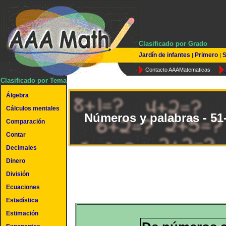
Clasificado por Grado
Jardín de infantes
Primero
S
|
|
Contacto AAAMatematicas
Clasificado por Tema
Álgebra
Cálculos mentales
Números y palabras - 51
Comparación
Contar
Decimales
Dinero
División
Ecuaciones
Estadística
Estimación