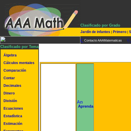
Clasificado por Grado
Jardín de infantes
Primero
S
|
|
Contacto AAAMatematicas
Clasificado por Tema
Álgebra
Cálculos mentales
Comparación
Contar
Decimales
Dinero
División
undefined
Aprenda
Ecuaciones
Estadística
Estimación