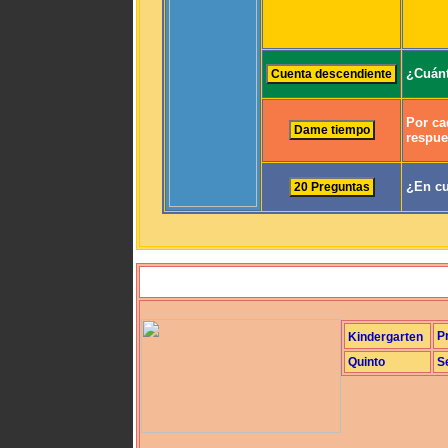
¿Cuánt
Por ca
respue
¿En cu
P
Kindergarten
Quinto
S