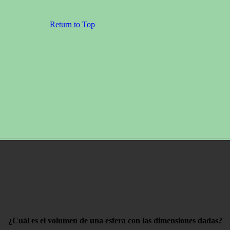
Return to Top
¿Cuál es el volumen de una esfera con las dimensiones dadas?