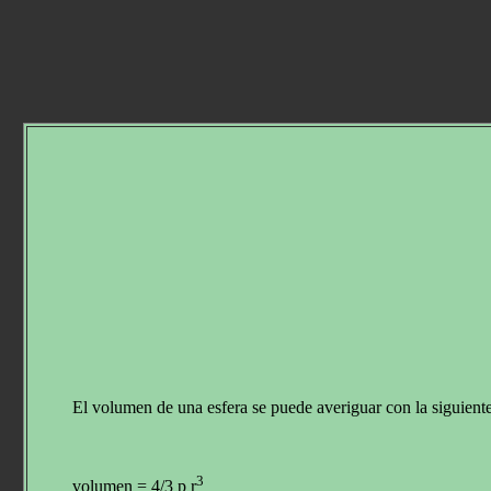
El volumen de una esfera se puede averiguar con la siguient
3
volumen = 4/3 p r