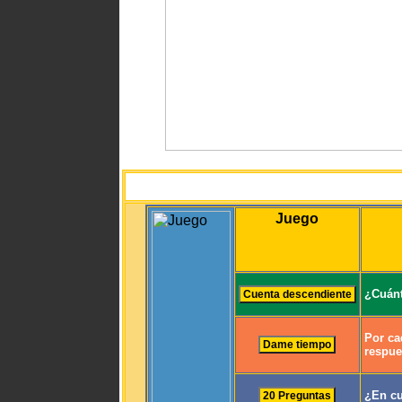
Juego
¿Cuánt
Por ca
respue
¿En cu