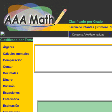
Clasificado por Grado
Jardín de infantes
Primero
S
|
|
Contacto AAAMatematicas
Clasificado por Tema
Álgebra
Cálculos mentales
Volumen de un cilindr
Comparación
Contar
Decimales
Dinero
División
Ecuaciones
Estadística
Estimación