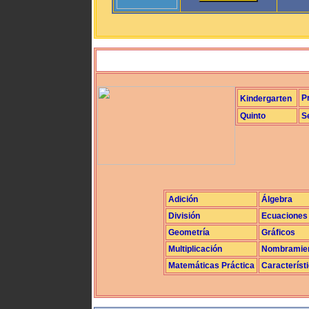
P
Kindergarten
Quinto
S
Adición
Álgebra
División
Ecuaciones
Geometría
Gráficos
Multiplicación
Nombramie
Matemáticas Práctica
Característ