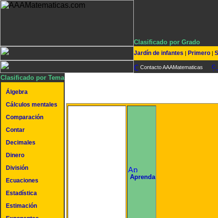
Clasificado por Grado
Jardín de infantes
Primero
S
|
|
Contacto AAAMatematicas
Clasificado por Tema
Álgebra
Cálculos mentales
Comparación
Contar
Decimales
Dinero
División
undefined
Aprenda
Ecuaciones
Estadística
Estimación