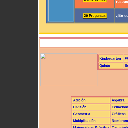
respue
¿En cu
P
Kindergarten
Quinto
S
Adición
Álgebra
División
Ecuacion
Geometría
Gráficos
Multiplicación
Nombrami
Matemáticas Práctica
Caracterí