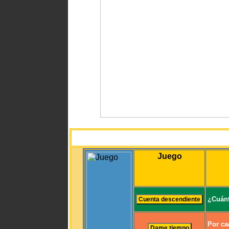
Juego
¿Cuánt
Por ca