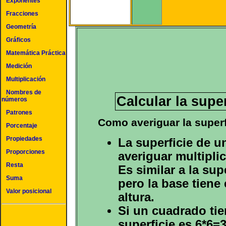
Exponentes
Fracciones
Geometría
Gráficos
Matemática Práctica
Medición
Multiplicación
Nombres de
Calcular la supe
números
Patrones
Como averiguar la superf
Porcentaje
Propiedades
La superficie de 
Proporciones
averiguar multipli
Resta
Es similar a la sup
Suma
pero la base tiene
Valor posicional
altura.
Si un cuadrado ti
superficie es 6*6