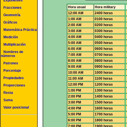
Exponentes
Hora usual
Hora military
Fracciones
12:00 AM
2400 horas
Geometría
1:00 AM
0100 horas
Gráficos
2:00 AM
0200 horas
Matemática Práctica
3:00 AM
0300 horas
4:00 AM
0400 horas
Medición
5:00 AM
0500 horas
Multiplicación
6:00 AM
0600 horas
Nombres de
7:00 AM
0700 horas
números
8:00 AM
0800 horas
Patrones
9:00 AM
0900 horas
Porcentaje
10:00 AM
1000 horas
Propiedades
11:00 AM
1100 horas
12:00 PM
1200 horas
Proporciones
1:00 PM
1300 horas
Resta
2:00 PM
1400 horas
Suma
3:00 PM
1500 horas
Valor posicional
4:00 PM
1600 horas
5:00 PM
1700 horas
6:00 PM
1800 horas
7:00 PM
1900 horas