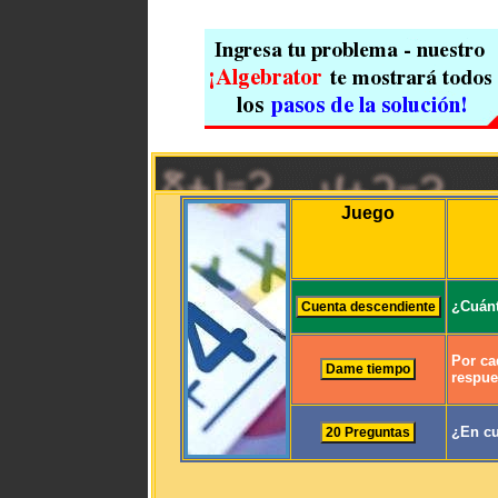
Juego
¿Cuánt
Por ca
respue
¿En cu