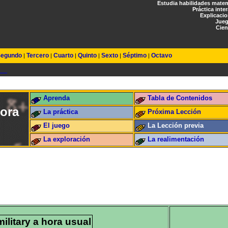
Estudia habilidades mate
Práctica inte
Explicaci
Jueg
Cien
egundo
Tercero
Cuarto
Quinto
Sexto
Séptimo
Octavo
|
|
|
|
|
|
Aprenda
Tabla de Contenidos
hora
La práctica
Próxima Lección
El juego
La Lección previa
La exploración
La realimentación
ilitary a hora usual