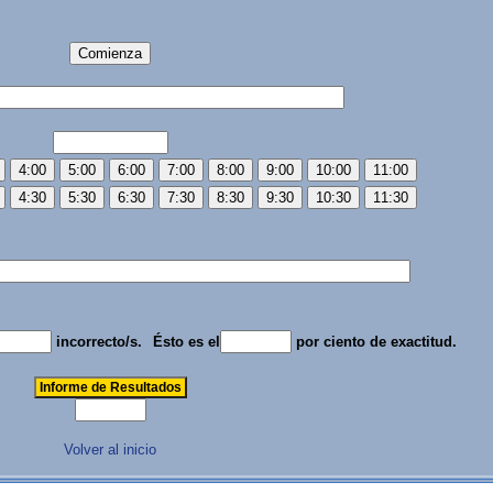
incorrecto/s.
Ésto es el
por ciento de exactitud.
Volver al inicio