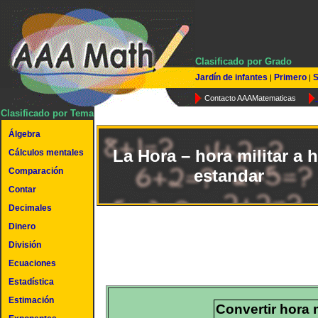
Clasificado por Grado
Jardín de infantes
Primero
S
|
|
Contacto AAAMatematicas
Clasificado por Tema
Álgebra
La Hora – hora militar a 
Cálculos mentales
Comparación
estandar
Contar
Decimales
Dinero
División
Ecuaciones
Estadística
Estimación
Convertir hora m