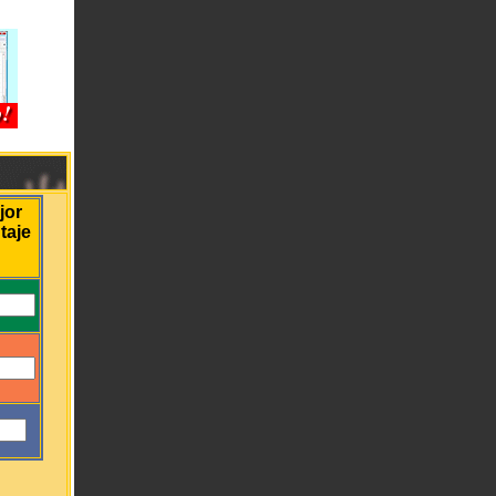
jor
taje