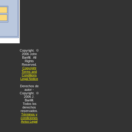
Copyright. ©
2006 John
Banfill. All
Rights
Reserved.
Copyright
Terms and
Conditions
Legal Notice
Derechos de
autor -
Copyright. ©
2006 J.
Banfill.
Todos los
derechos
reservados.
Términos y
condiciones
Aviso Legal