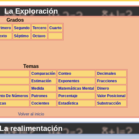
La Exploración
Grados
rimero
Segundo
Tercero
Cuarto
exto
Séptimo
Octavo
Temas
Comparación
Conteo
Decimales
Estimación
Exponentes
Fracciones
Medida
Matemáticas Mental
Dinero
nto De Números
Patrones
Porcentaje
Valor Posicional
icas
Cocientes
Estadística
Substracción
Volver al inicio
La realimentación