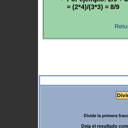
= (2*4)/(3*3) = 8/9
Retu
Divi
Divide la primera frac
Deja el resultado co