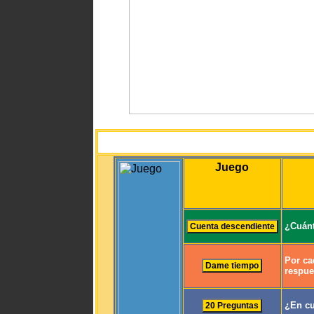
Juego
¿Cuánt
Por ca
respue
¿En cu