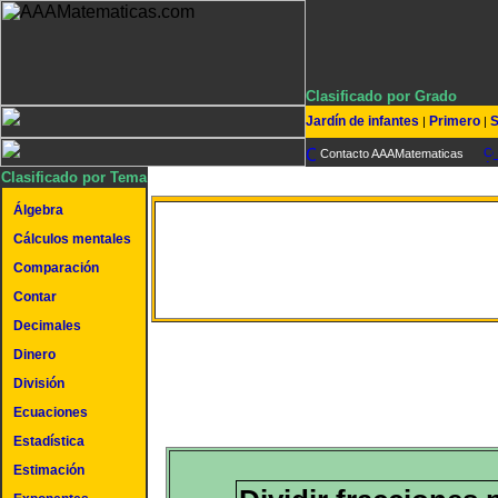
Clasificado por Grado
Jardín de infantes
Primero
S
|
|
Contacto AAAMatematicas
Clasificado por Tema
Álgebra
Cálculos mentales
Dividir fracciones
Comparación
Contar
Decimales
Dinero
División
Ecuaciones
Estadística
Estimación