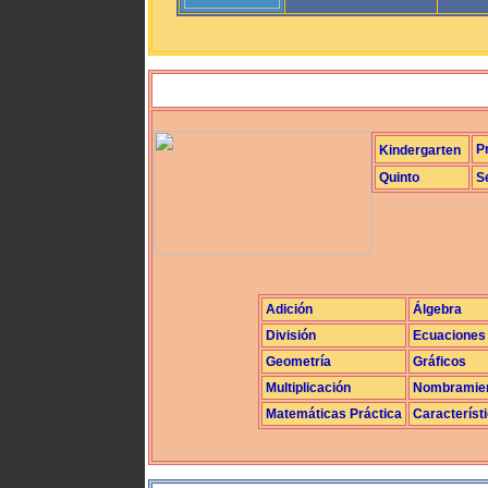
P
Kindergarten
Quinto
S
Adición
Álgebra
División
Ecuaciones
Geometría
Gráficos
Multiplicación
Nombramie
Matemáticas Práctica
Característ