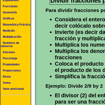
Dividir fracciones
Exponentes
Fracciones
Para dividir fracciones 
Geometría
Considera el enter
Gráficos
decir colócalo sobr
Matemática Práctica
Medición
Invierte (es decir d
Multiplicación
fracción y multiplic
Nombres de
Multiplica los nume
números
Multiplica los deno
Patrones
fracciones
Porcentaje
Coloca el producto
Propiedades
el producto de los
Proporciones
Simplifica la fracci
Resta
Suma
Ejemplo: Divide 2/9 by 2
Valor posicional
El divisor (2) del 
para ser una fracció