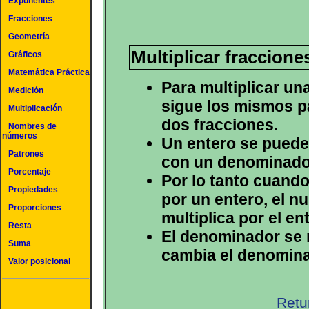
Exponentes
Fracciones
Geometría
Multiplicar fraccion
Gráficos
Matemática Práctica
Para multiplicar un
Medición
sigue los mismos p
Multiplicación
dos fracciones.
Nombres de
números
Un entero se puede
Patrones
con un denominador
Porcentaje
Por lo tanto cuando
Propiedades
por un entero, el n
Proporciones
multiplica por el en
Resta
El denominador se m
Suma
cambia el denomina
Valor posicional
Retu