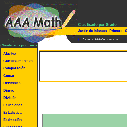
Clasificado por Grado
Jardín de infantes
Primero
S
|
|
Contacto AAAMatematicas
Clasificado por Tema
Álgebra
Multiplicar fracciones p
Cálculos mentales
Comparación
enteros
Contar
Decimales
Dinero
División
Ecuaciones
Estadística
Estimación