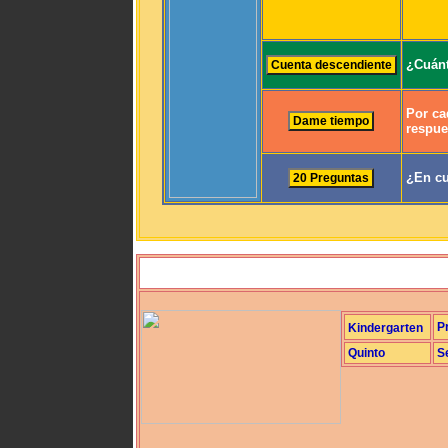
¿Cuánt
Por ca
respue
¿En cu
P
Kindergarten
Quinto
S