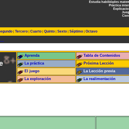
Estudia habilidades mate
Práctica inte
Explicaci
Jueg
Cien
egundo
Tercero
Cuarto
Quinto
Sexto
Séptimo
Octavo
|
|
|
|
|
|
Aprenda
Tabla de Contenidos
e
La práctica
Próxima Lección
El juego
La Lección previa
La exploración
La realimentación