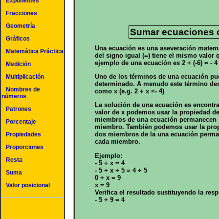
Exponentes
Fracciones
Geometría
Sumar ecuaciones c
Gráficos
Una ecuación es una aseveración matemát
Matemática Práctica
del signo igual (=) tiene el mismo valor 
ejemplo de una ecuación es 2 + (-6) = - 4
Medición
Uno de los términos de una ecuación pu
Multiplicación
determinado. A menudo este término desc
Nombres de
como x (e.g. 2 + x =- 4)
números
La solución de una ecuación es encontrar 
Patrones
valor de x podemos usar la propiedad de 
miembros de una ecuación permanecen i
Porcentaje
miembro. También podemos usar la propi
dos miembros de la una ecuación perma
Propiedades
cada miembro.
Proporciones
Ejemplo:
Resta
- 5 + x = 4
- 5 + x + 5 = 4 + 5
Suma
0 + x = 9
x = 9
Valor posicional
Verifica el resultado sustituyendo la res
- 5 + 9 = 4