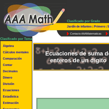
Clasificado por Grado
Jardín de infantes
Primero
S
|
|
Contacto AAAMatematicas
Clasificado por Tema
Álgebra
Ecuaciones de suma d
Cálculos mentales
Comparación
enteros de un dígito
Contar
Decimales
Dinero
División
Ecuaciones
Estadística
Estimación