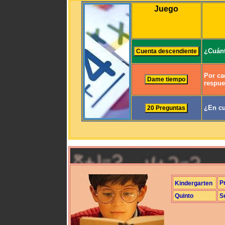
Juego
¿Cuánt
Por ca
respue
¿En cu
P
Kindergarten
Quinto
S