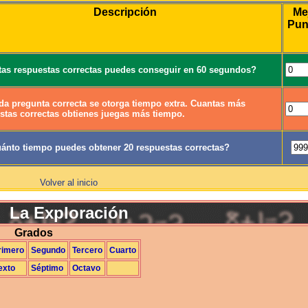
Descripción
Me
Pun
as respuestas correctas puedes conseguir en 60 segundos?
da pregunta correcta se otorga tiempo extra. Cuantas más
stas correctas obtienes juegas más tiempo.
ánto tiempo puedes obtener 20 respuestas correctas?
Volver al inicio
La Exploración
Grados
rimero
Segundo
Tercero
Cuarto
exto
Séptimo
Octavo