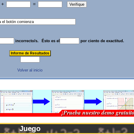
+
=
incorrecto/s.
Ésto es el
por ciento de exactitud.
Volver al inicio
Juego