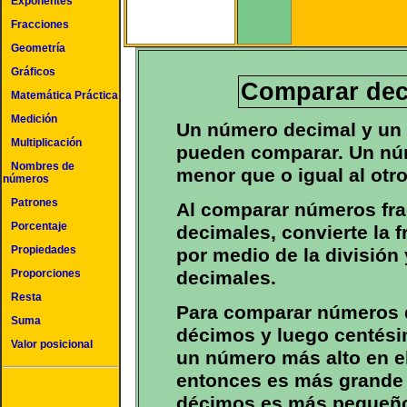
Exponentes
Fracciones
Geometría
Gráficos
Comparar dec
Matemática Práctica
Medición
Un número decimal y un 
Multiplicación
pueden comparar. Un nú
Nombres de
menor que o igual al otr
números
Patrones
Al comparar números fr
Porcentaje
decimales, convierte la 
Propiedades
por medio de la divisió
decimales.
Proporciones
Resta
Para comparar números 
Suma
décimos y luego centésim
Valor posicional
un número más alto en el
entonces es más grande
décimos es más pequeño.