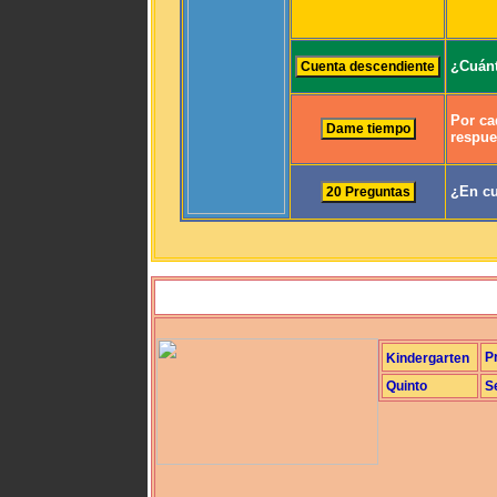
¿Cuánt
Por ca
respue
¿En cu
P
Kindergarten
Quinto
S