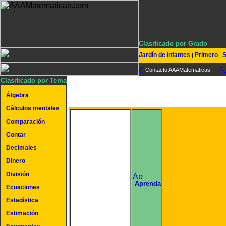
Clasificado por Grado
Jardín de infantes
Primero
S
|
|
Contacto AAAMatematicas
Clasificado por Tema
Álgebra
Cálculos mentales
Comparación
Contar
Decimales
Dinero
División
undefined
Aprenda
Ecuaciones
Estadística
Estimación