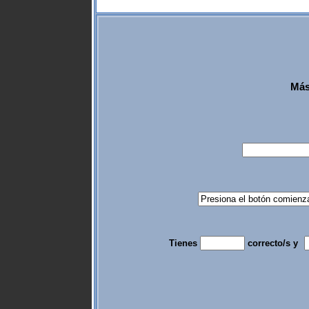
Más
Tienes
correcto/s y