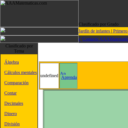
Clasificado por Grado
Jardín de infantes
|
Primer
Contacto AAAMatematic
Clasificado por
Tema
Álgebra
Cálculos mentales
undefined
Aprenda
Comparación
Contar
Decimales
Dinero
División