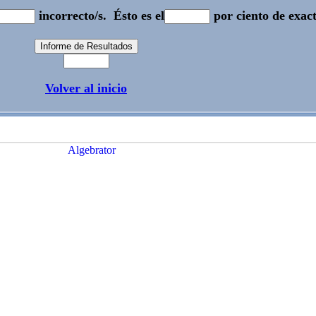
incorrecto/s.
Ésto es el
por ciento de exact
Volver al inicio