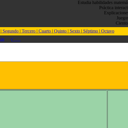
Estudia habilidades matemá
Práctica interac
Explicacione
Juego
Ciento
o
|
Segundo
|
Tercero
|
Cuarto
|
Quinto
|
Sexto
|
Séptimo
|
Octavo
as