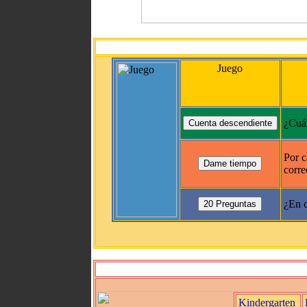
Juego
¿Cuán
Por c
corre
¿En c
Kindergarten