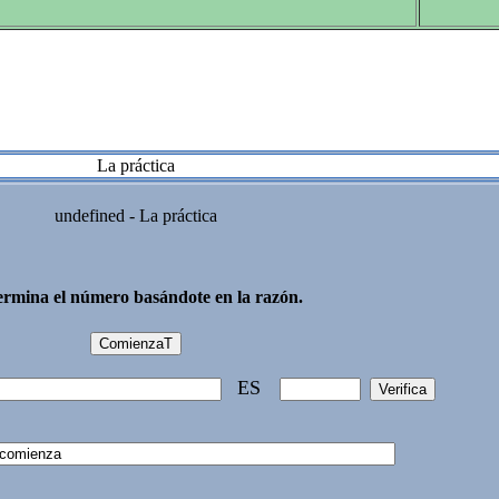
La práctica
undefined - La práctica
ermina el número basándote en la razón.
ES