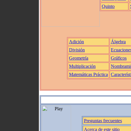
Quinto
Adición
Álgebra
División
Ecuacione
Geometría
Gráficos
Multiplicación
Nombrami
Matemáticas Práctica
Característ
Preguntas frecuentes
Acerca de este sitio