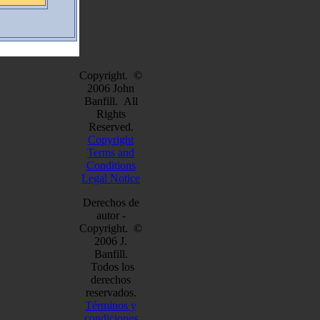
Copyright. ©
2006 John
Banfill. All
Rights
Reserved.
Copyright
Terms and
Conditions
Legal Notice
Derechos de
autor -
Copyright. ©
2006 J.
Banfill.
Todos los
derechos
reservados.
Términos y
condiciones