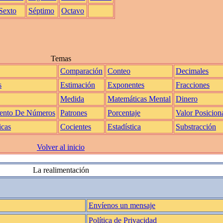
Sexto
Séptimo
Octavo
Temas
Comparación
Conteo
Decimales
s
Estimación
Exponentes
Fracciones
Medida
Matemáticas Mental
Dinero
ento De Números
Patrones
Porcentaje
Valor Posicion
icas
Cocientes
Estadística
Substracción
Volver al inicio
La realimentación
Envíenos un mensaje
Política de Privacidad