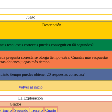
Juego
Descripción
tas respuestas correctas puedes conseguir en 60 segundos?
ada pregunta correcta se otorga tiempo extra. Cuantas más respuestas
ctas obtienes juegas más tiempo.
uánto tiempo puedes obtener 20 respuestas correctas?
Volver al inicio
La Exploración
Grados
Primero
Segundo
Tercero
Cuarto