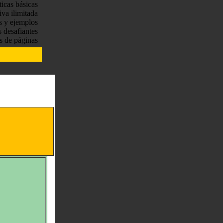
ticas básicas
tiva ilimitada
s y ejemplos
s desafiantes
s de páginas