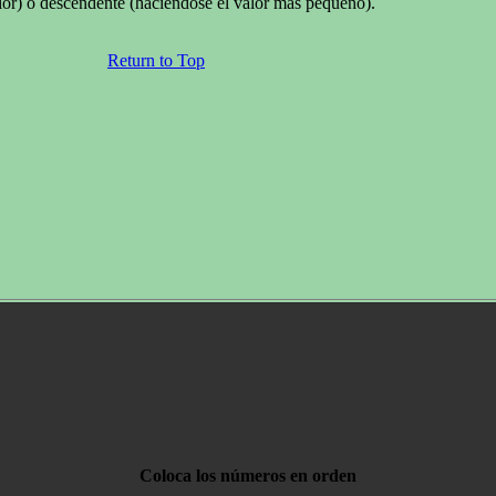
lor) o descendente (haciéndose el valor más pequeño).
Return to Top
Coloca los números en orden