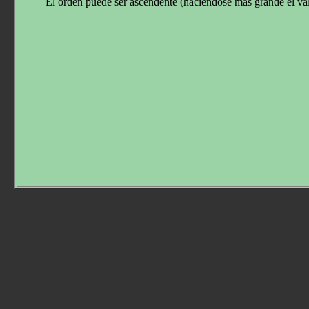
El orden puede ser ascendente (haciéndose más grande el va