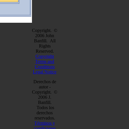
Copyright. ©
2006 John
Banfill. All
Rights
Reserved.
Copyright
Terms and
Conditions
Legal Notice
Derechos de
autor -
Copyright. ©
2006 J.
Banfill.
Todos los
derechos
reservados.
Términos y
condiciones