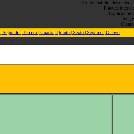
Estudia habilidades matemá
Práctica interac
Explicacione
Juego
Ciento
o
|
Segundo
|
Tercero
|
Cuarto
|
Quinto
|
Sexto
|
Séptimo
|
Octavo
as