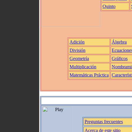
Quinto
Adición
Álgebra
División
Ecuacione
Geometría
Gráficos
Multiplicación
Nombrami
Matemáticas Práctica
Característ
Preguntas frecuentes
Acerca de este sitio