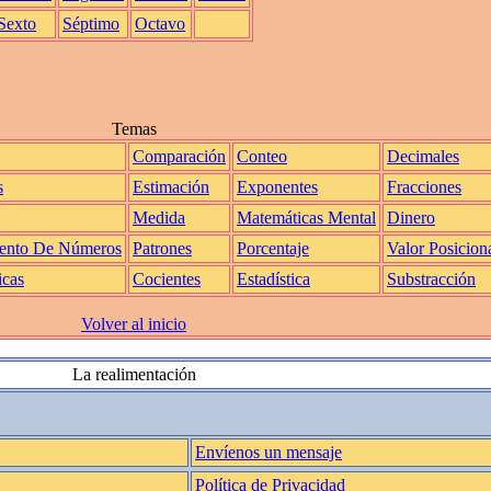
Sexto
Séptimo
Octavo
Temas
Comparación
Conteo
Decimales
s
Estimación
Exponentes
Fracciones
Medida
Matemáticas Mental
Dinero
ento De Números
Patrones
Porcentaje
Valor Posicion
icas
Cocientes
Estadística
Substracción
Volver al inicio
La realimentación
Envíenos un mensaje
Política de Privacidad