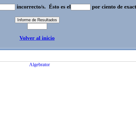
incorrecto/s.
Ésto es el
por ciento de exact
Volver al inicio