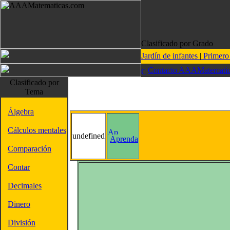
Clasificado por Grado
Jardín de infantes
|
Primer
Contacto AAAMatematic
Clasificado por
Tema
Álgebra
Cálculos mentales
undefined
Aprenda
Comparación
Contar
Decimales
Dinero
División