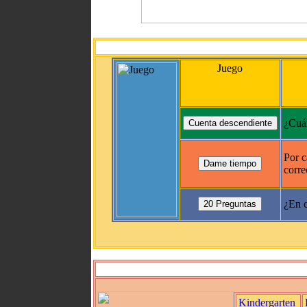
Juego
¿Cuán
Por c
corre
¿En c
Kindergarten