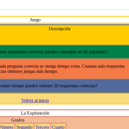
Juego
Descripción
tas respuestas correctas puedes conseguir en 60 segundos?
ada pregunta correcta se otorga tiempo extra. Cuantas más respuestas
ctas obtienes juegas más tiempo.
uánto tiempo puedes obtener 20 respuestas correctas?
Volver al inicio
La Exploración
Grados
Primero
Segundo
Tercero
Cuarto