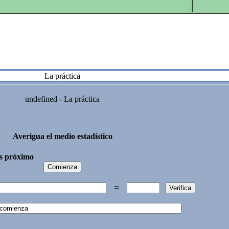
La práctica
undefined - La práctica
Averigua el medio estadístico
ás próximo
=