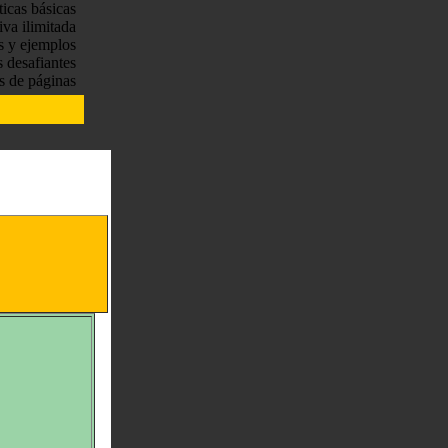
ticas básicas
tiva ilimitada
s y ejemplos
s desafiantes
s de páginas