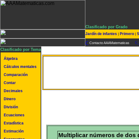
Clasificado por Grado
Jardín de infantes
Primero
S
|
|
Contacto AAAMatematicas
Clasificado por Tema
Álgebra
Multiplication of two dig
Cálculos mentales
Comparación
numbers
Contar
Decimales
Dinero
División
Ecuaciones
Estadística
Estimación
Multiplicar números de dos 