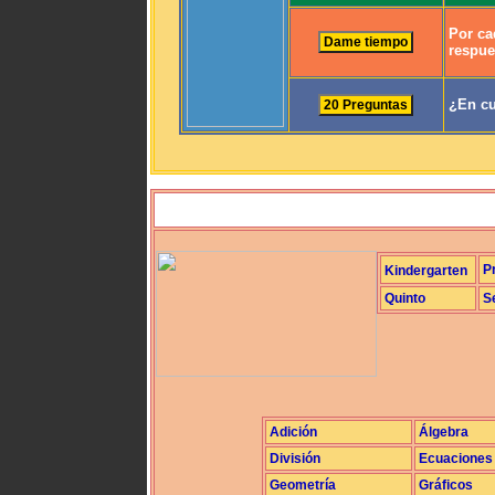
Por ca
respue
¿En cu
P
Kindergarten
Quinto
S
Adición
Álgebra
División
Ecuaciones
Geometría
Gráficos