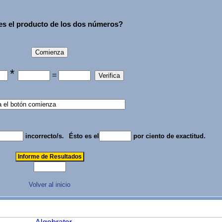
es el producto de los dos números?
*
=
incorrecto/s.
Ésto es el
por ciento de exactitud.
Volver al inicio