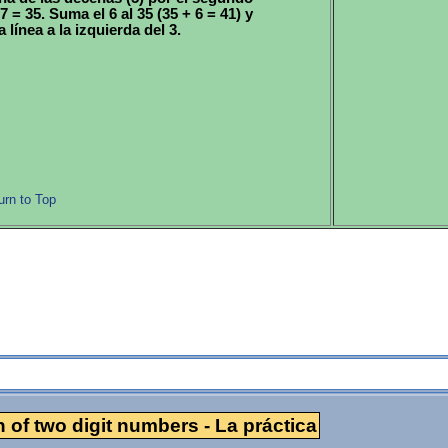
7 = 35. Suma el 6 al 35 (35 + 6 = 41) y
 línea a la izquierda del 3.
urn to Top
La práctica
n of two digit numbers - La práctica