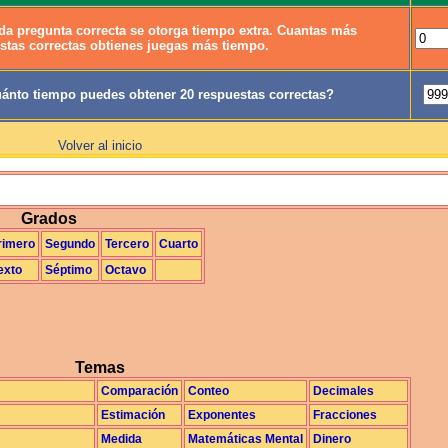
da pregunta correcta se otorga tiempo extra. Cuantas más
stas correctas obtienes juegas más tiempo.
ánto tiempo puedes obtener 20 respuestas correctas?
Volver al inicio
La Exploración
Grados
rimero
Segundo
Tercero
Cuarto
exto
Séptimo
Octavo
Temas
Comparación
Conteo
Decimales
Estimación
Exponentes
Fracciones
Medida
Matemáticas Mental
Dinero