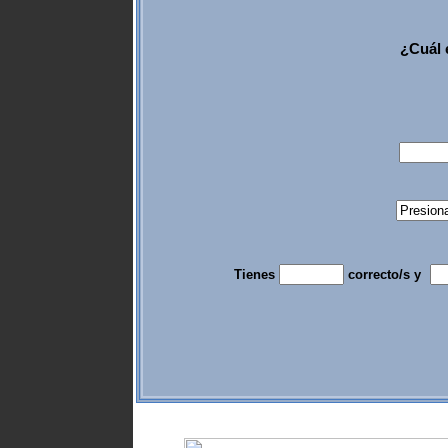
¿Cuál 
Tienes
correcto/s y