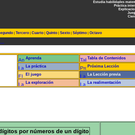
Estudia habilidades mate
Práctica inte
Explicaci
Jueg
Cien
egundo
Tercero
Cuarto
Quinto
Sexto
Séptimo
Octavo
|
|
|
|
|
|
Aprenda
Tabla de Contenidos
it
La práctica
Próxima Lección
El juego
La Lección previa
La exploración
La realimentación
dígitos por números de un dígito