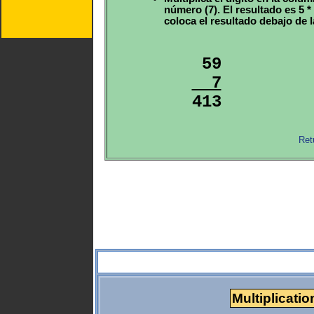
número (7). El resultado es 5 * 
coloca el resultado debajo de la
  7

413
Ret
Multiplicatio