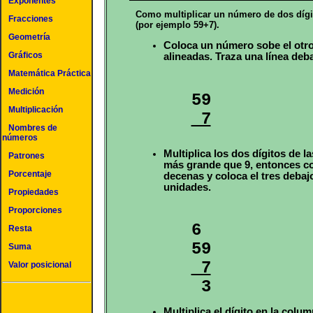
Exponentes
Como multiplicar un número de dos dígi
Fracciones
(por ejemplo 59+7).
Geometría
Coloca un número sobe el otro
Gráficos
alineadas. Traza una línea deba
Matemática Práctica
Medición
Multiplicación
 7
Nombres de
números
Multiplica los dos dígitos de l
Patrones
más grande que 9, entonces col
Porcentaje
decenas y coloca el tres debajo
unidades.
Propiedades
Proporciones
6

Resta
Suma
 7
Valor posicional

 3
Multiplica el dígito en la colu