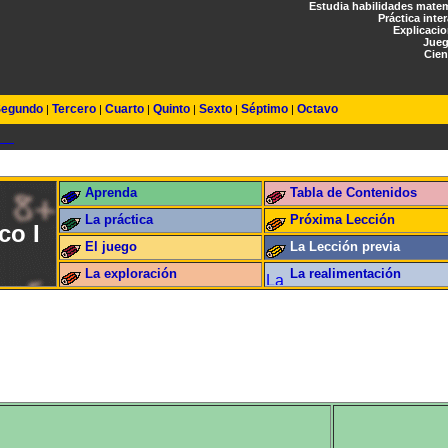
Estudia habilidades mate
Práctica inte
Explicaci
Jueg
Cien
egundo
Tercero
Cuarto
Quinto
Sexto
Séptimo
Octavo
|
|
|
|
|
|
Aprenda
Tabla de Contenidos
La práctica
Próxima Lección
co I
El juego
La Lección previa
La exploración
La realimentación