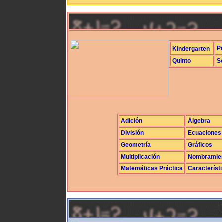
P
Kindergarten
Quinto
S
Adición
Álgebra
División
Ecuaciones
Geometría
Gráficos
Multiplicación
Nombramie
Matemáticas Práctica
Característ