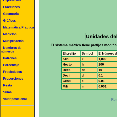
Exponentes
Fracciones
Geometría
Gráficos
Matemática Práctica
Medición
Unidades del
Multiplicación
El sistema métrico tiene prefijos modifi
Nombres de
números
El prefijo
Symbol
El Número de
Patrones
Kilo
k
1,000
Hecto
h
100
Porcentaje
Deca
da
10
Propiedades
Deci
d
0.1
Proporciones
Centi
c
0.01
Resta
Mili
m
0.001
Suma
Valor posicional
Ret