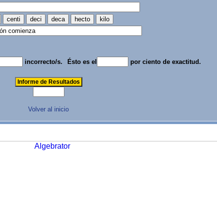
incorrecto/s.
Ésto es el
por ciento de exactitud.
Volver al inicio