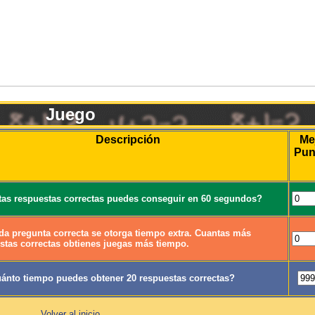
Juego
Descripción
Me
Pun
as respuestas correctas puedes conseguir en 60 segundos?
da pregunta correcta se otorga tiempo extra. Cuantas más
stas correctas obtienes juegas más tiempo.
ánto tiempo puedes obtener 20 respuestas correctas?
Volver al inicio