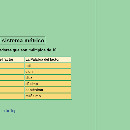
 sistema métrico
cadores que son múltiplos de 10.
l factor
La Palabra del factor
mil
cien
diez
décimo
centésimo
milésimo
urn to Top