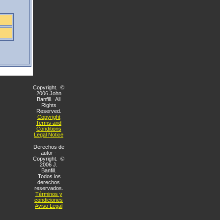
Copyright. ©
2006 John
Banfill. All
Rights
Reserved.
Copyright
Terms and
Conditions
Legal Notice
Derechos de
autor -
Copyright. ©
2006 J.
Banfill.
Todos los
derechos
reservados.
Términos y
condiciones
Aviso Legal