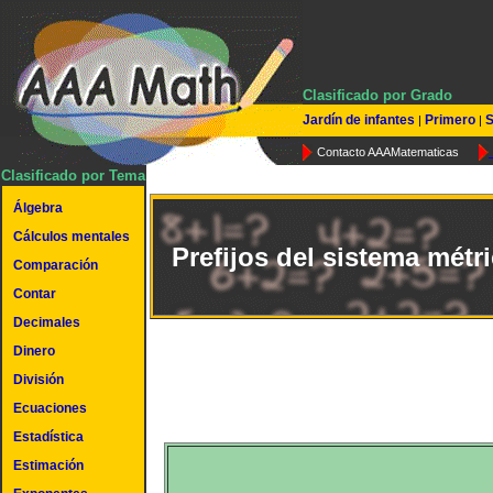
Clasificado por Grado
Jardín de infantes
Primero
S
|
|
Contacto AAAMatematicas
Clasificado por Tema
Álgebra
Cálculos mentales
Prefijos del sistema métri
Comparación
Contar
Decimales
Dinero
División
Ecuaciones
Estadística
Estimación