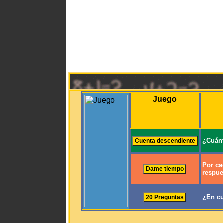
Juego
¿Cuánt
Por ca
respue
¿En cu