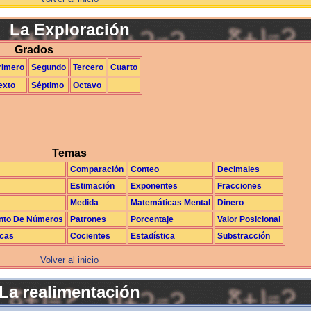
La Exploración
Grados
rimero
Segundo
Tercero
Cuarto
exto
Séptimo
Octavo
Temas
Comparación
Conteo
Decimales
Estimación
Exponentes
Fracciones
Medida
Matemáticas Mental
Dinero
nto De Números
Patrones
Porcentaje
Valor Posicional
icas
Cocientes
Estadística
Substracción
Volver al inicio
La realimentación