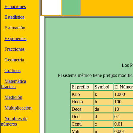
Ecuaciones
Estadística
Estimación
Exponentes
Fracciones
Geometría
Los Pr
Gráficos
El sistema métrico tiene prefijos modifi
Matemática
Práctica
El prefijo
Symbol
El Número
Kilo
k
1,000
Medición
Hecto
h
100
Multiplicación
Deca
da
10
Deci
d
0.1
Nombres de
números
Centi
c
0.01
Mili
m
0.001