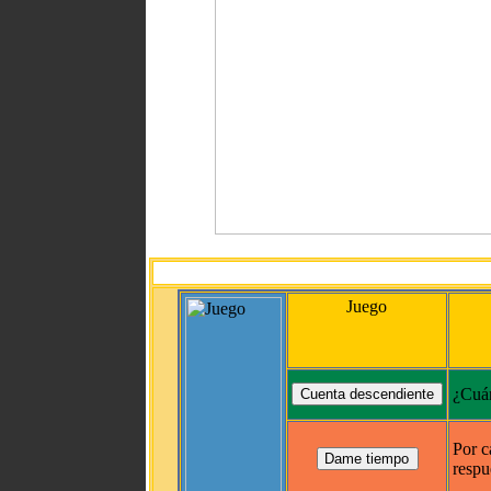
Juego
¿Cuán
Por c
respu