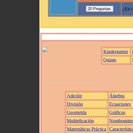
¿En c
Kindergarten
Quinto
Adición
Álgebra
División
Ecuaciones
Geometría
Gráficos
Multiplicación
Nombramien
Matemáticas Práctica
Característic