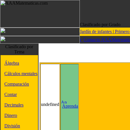
Clasificado por Grado
Jardín de infantes
|
Primer
Contacto AAAMatematic
Clasificado por
Tema
Álgebra
Cálculos mentales
Comparación
Contar
undefined
Decimales
Aprenda
Dinero
División