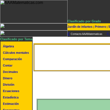
Clasificado por Grado
Jardín de infantes
Primero
S
|
|
Contacto AAAMatematicas
Clasificado por Tema
Álgebra
Cálculos mentales
Volumen de un cono
Comparación
Contar
Decimales
Dinero
División
Ecuaciones
Estadística
Estimación