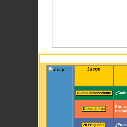
Juego
¿Cuánt
Por ca
respue
¿En cu