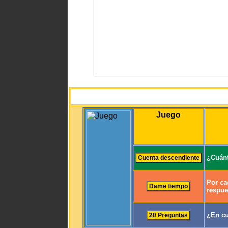
Juego
¿Cuánt
Por ca
respue
¿En cu