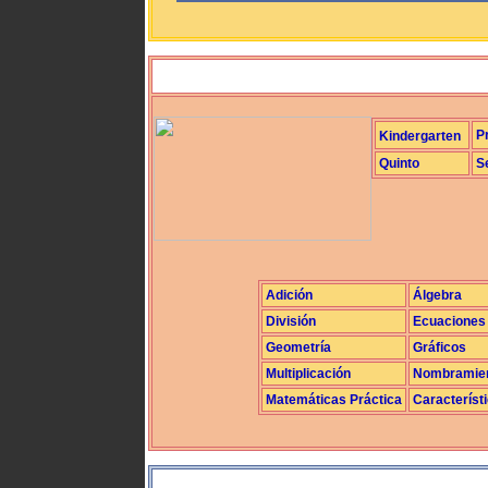
P
Kindergarten
Quinto
S
Adición
Álgebra
División
Ecuaciones
Geometría
Gráficos
Multiplicación
Nombramie
Matemáticas Práctica
Característ