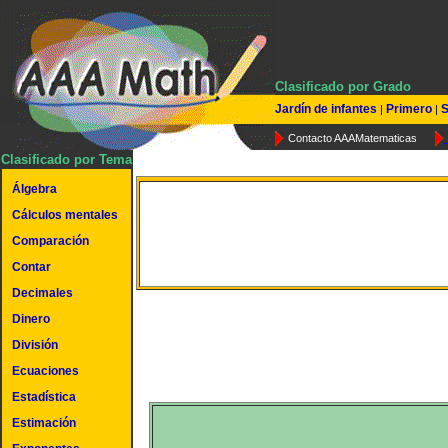
Clasificado por Grado
Jardín de infantes
Primero
S
|
|
Contacto AAAMatematicas
Clasificado por Tema
Álgebra
Cálculos mentales
Perímetro de un paralelo
Comparación
Contar
Decimales
Dinero
División
Ecuaciones
Estadística
Estimación