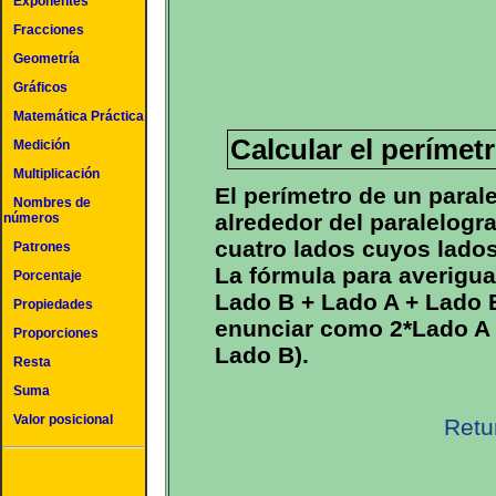
Exponentes
Fracciones
Geometría
Gráficos
Matemática Práctica
Calcular el perímet
Medición
Multiplicación
El perímetro de un paral
Nombres de
alrededor del paralelogr
números
cuatro lados cuyos lado
Patrones
La fórmula para averigua
Porcentaje
Lado B + Lado A + Lado B
Propiedades
enunciar como 2*Lado A 
Proporciones
Lado B).
Resta
Suma
Valor posicional
Retu