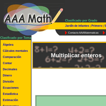
Clasificado por Grado
Jardín de infantes
Primero
S
|
|
Contacto AAAMatematicas
Clasificado por Tema
Álgebra
Cálculos mentales
Multiplicar enteros
Comparación
Contar
Decimales
Dinero
División
Ecuaciones
Estadística
Estimación