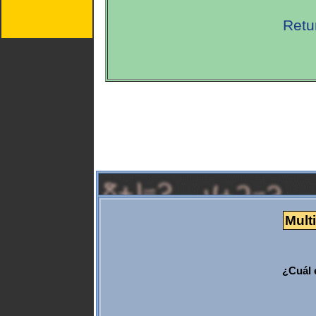
Retu
Multi
¿Cuál 