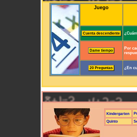
Juego
¿Cuánt
Por ca
respue
¿En cu
P
Kindergarten
Quinto
S