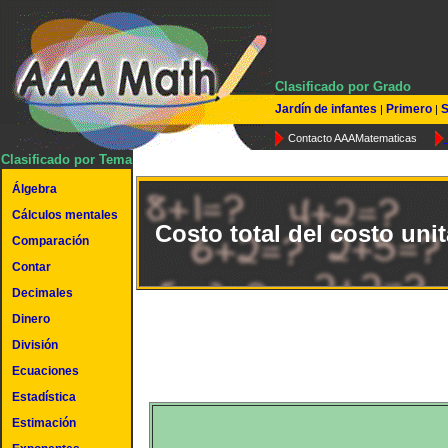
Clasificado por Grado
Jardín de infantes
Primero
S
|
|
Contacto AAAMatematicas
Clasificado por Tema
Álgebra
Cálculos mentales
Costo total del costo unit
Comparación
Contar
Decimales
Dinero
División
Ecuaciones
Estadística
Estimación