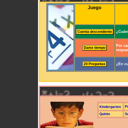
Juego
¿Cuánt
Por ca
respue
¿En cu
P
Kindergarten
Quinto
S