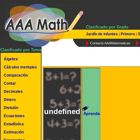
Clasificado por Grado
Jardín de infantes
Primero
S
|
|
Contacto AAAMatematicas
Clasificado por Tema
Álgebra
Cálculos mentales
Comparación
Contar
Decimales
Dinero
División
undefined
Aprenda
Ecuaciones
Estadística
Estimación