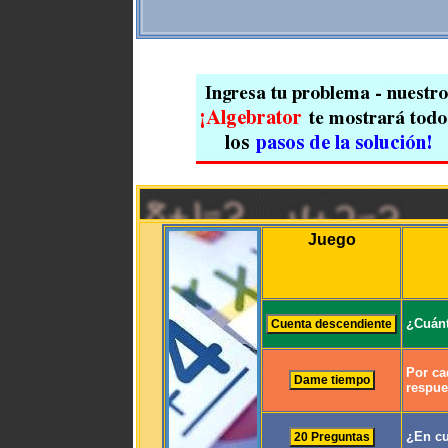
Juego
¿Cuánt
Por ca
respue
¿En cu