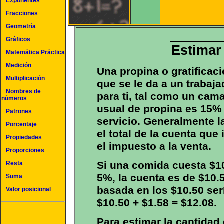
Exponentes
Fracciones
Geometría
Gráficos
Estimar
Matemática Práctica
Medición
Una propina o gratificac
Multiplicación
que se le da a un trabaja
Nombres de
para ti, tal como un cam
números
usual de propina es 15% 
Patrones
servicio. Generalmente l
Porcentaje
el total de la cuenta que
Propiedades
el impuesto a la venta.
Proporciones
Si una comida cuesta $10
Resta
5%, la cuenta es de $10.
Suma
basada en los $10.50 serí
Valor posicional
$10.50 + $1.58 = $12.08.
Para estimar la cantidad