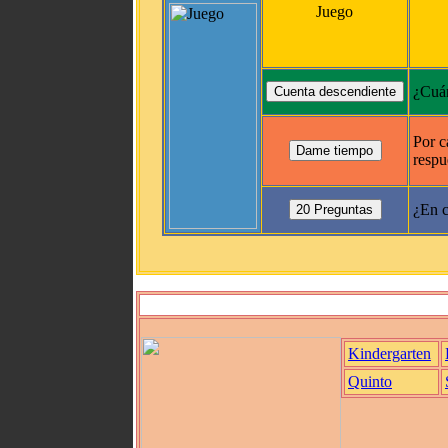
Juego
¿Cuán
Por c
respu
¿En c
Kindergarten
Quinto