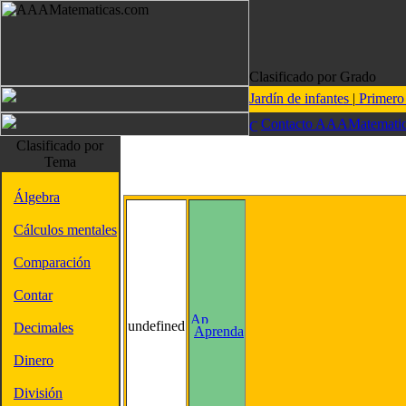
Clasificado por Grado
Jardín de infantes
|
Primer
Contacto AAAMatematic
Clasificado por
Tema
Álgebra
Cálculos mentales
Comparación
Contar
undefined
Decimales
Aprenda
Dinero
División