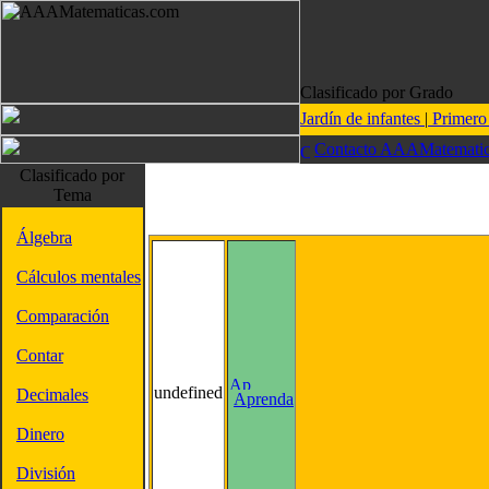
Clasificado por Grado
Jardín de infantes
|
Primer
Contacto AAAMatematic
Clasificado por
Tema
Álgebra
Cálculos mentales
Comparación
Contar
undefined
Decimales
Aprenda
Dinero
División