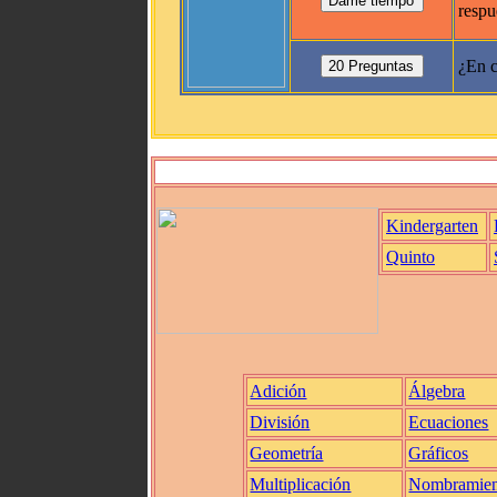
respu
¿En c
Kindergarten
Quinto
Adición
Álgebra
División
Ecuaciones
Geometría
Gráficos
Multiplicación
Nombramien