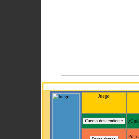
Juego
¿Cuán
Por c