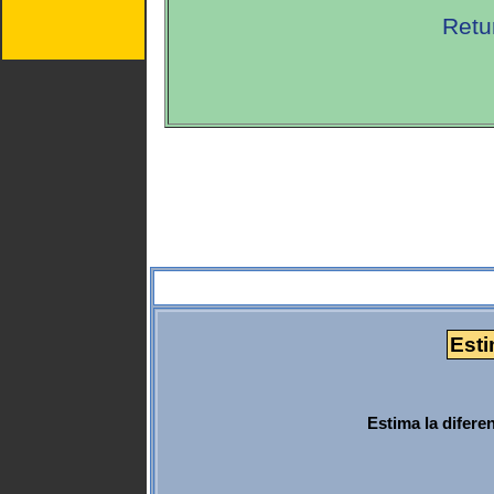
Retu
Esti
Estima la difere