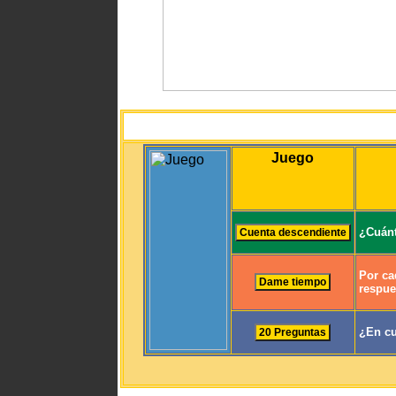
Juego
¿Cuánt
Por ca
respue
¿En cu