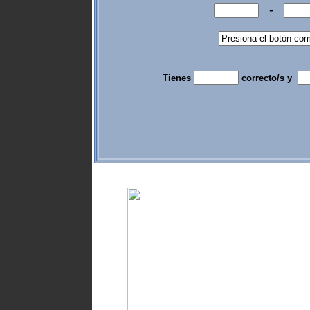
-
Tienes
correcto/s y