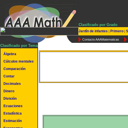
Clasificado por Grado
Jardín de infantes
Primero
S
|
|
Contacto AAAMatematicas
Clasificado por Tema
Álgebra
Cálculos mentales
Estimación inicial
Comparación
Contar
Decimales
Dinero
División
Ecuaciones
Estadística
Estimación