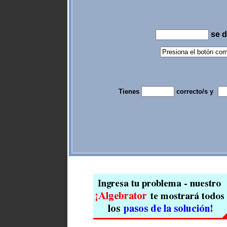
se d
Tienes
correcto/s y