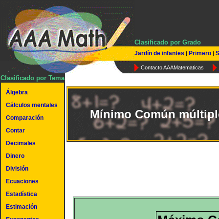
Clasificado por Grado
Jardín de infantes
Primero
S
|
|
Contacto AAAMatematicas
Clasificado por Tema
Álgebra
Cálculos mentales
Mínimo Común múltipl
Comparación
Contar
Decimales
Dinero
División
Ecuaciones
Estadística
Estimación