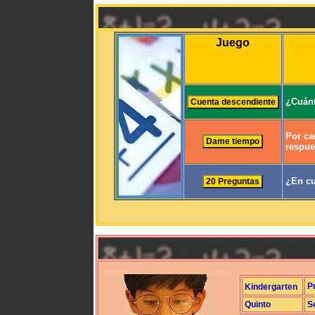
Juego
¿Cuánt
Por ca
respue
¿En cu
P
Kindergarten
Quinto
S