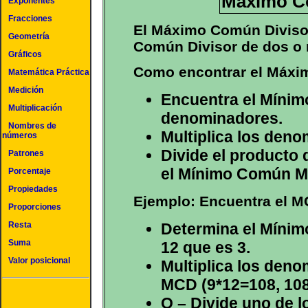
Máximo C
Exponentes
Fracciones
El Máximo Común Diviso
Geometría
Común Divisor de dos o
Gráficos
Como encontrar el Máxi
Matemática Práctica
Medición
Encuentra el Mínim
Multiplicación
denominadores.
Nombres de
Multiplica los deno
números
Divide el producto
Patrones
el Mínimo Común Mú
Porcentaje
Propiedades
Ejemplo: Encuentra el MC
Proporciones
Determina el Mínim
Resta
Suma
12 que es 3.
Valor posicional
Multiplica los deno
MCD (9*12=108, 108
O – Divide uno de 